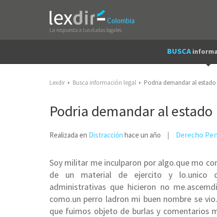
Colombia
La respuesta a tus dudas legales
BUSCA
informa
Lexdir
Busca información legal
Podria demandar al estado
Podria demandar al estado
Derecho Pe
Realizada en
Distracción
hace un año
Soy militar me inculparon por algo.que mo come
de un material de ejercito y lo.unico qu
administrativas que hicieron no me.ascemd
como.un perro ladron mi buen nombre se vio.
que fuimos objeto de burlas y comentarios m