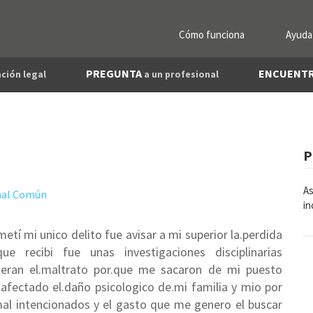
Cómo funciona
Ayuda
PREGUNTA
ENCUENT
ción legal
a un profesional
P
As
nal Común
in
tí mi unico delito fue avisar a mi superior la.perdida
e recibi fue unas investigaciones disciplinarias
ieran el.maltrato por.que me sacaron de mi puesto
afectado el.daño psicologico de.mi familia y mio por
al intencionados y el gasto que me genero el buscar