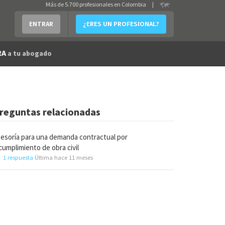
Más de 5.700 profesionales en Colombia
|
ENTRAR
¿ERES UN PROFESIONAL?
RA
a tu abogado
reguntas relacionadas
esoría para una demanda contractual por
cumplimiento de obra civil
1 respuesta
Última hace 11 meses