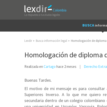
Colombia
La respuesta a tus dudas legales
BUSCA
informa
Lexdir
Busca información legal
Homologación de diploma de
Homologación de diploma de
Derecho Extra
Realizada en
Cartago
hace 2 meses
Buenas Tardes.
El motivo de mi mensaje es para consultar
Superiores Inverso. A lo que me quiero r
secundaria dentro de un colegio colombiano 
una universidad en Ursynów, Varsovia, Polo