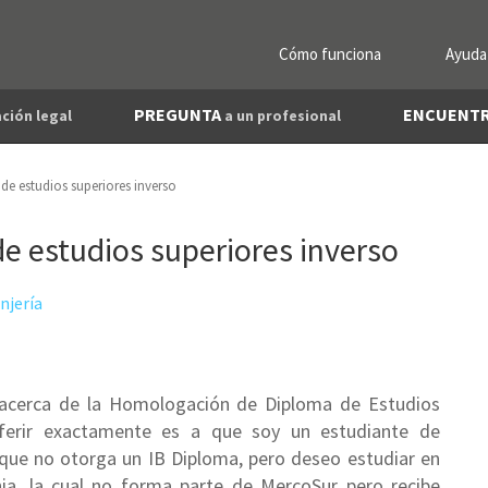
Cómo funciona
Ayuda
PREGUNTA
ENCUENT
ción legal
a un profesional
 estudios superiores inverso
 estudios superiores inverso
njería
 acerca de la Homologación de Diploma de Estudios
eferir exactamente es a que soy un estudiante de
que no otorga un IB Diploma, pero deseo estudiar en
nia, la cual no forma parte de MercoSur pero recibe