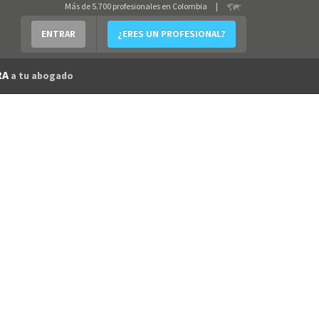
Más de 5.700 profesionales en Colombia
|
ENTRAR
¿ERES UN PROFESIONAL?
RA
a tu abogado