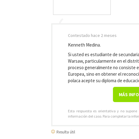
Contestado
hace 2 meses
Kenneth Medina.
Si usted es estudiante de secundaria
Warsaw, particularmente en el distr
proceso generalmente no consiste en
Europea, sino en obtener el reconoc
polaca acepte su diploma de educaci
MÁS INF
Esta respuesta es orientativa y no supone
información del caso. Para completar la info
Resulta útil