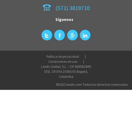
(571) 3819710
Síguenos
Política de privacidad
Condiciones de uso
Lexdir Global, S.L. - CIF B66062845
(ES). CR 39 A 25 BIS 07,Bogotá,
Colombia
©2022 lexdir.com Todos los derechos reservados