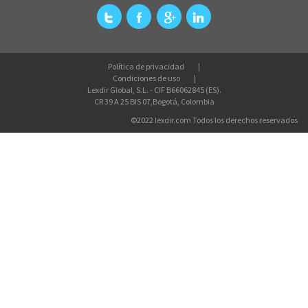
Política de privacidad
Condiciones de uso
Lexdir Global, S.L. - CIF B66062845 (ES).
CR 39 A 25 BIS 07,Bogotá, Colombia
©2022 lexdir.com Todos los derechos reservados