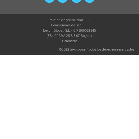
Política de privacidad
Condiciones de uso
Lexdir Global, S.L. - CIF B66062845
(ES). CR 39 A 25 BIS 07,Bogotá,
Colombia
©2022 lexdir.com Todos los derechos reservados