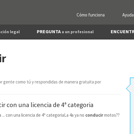
Cómo funciona
Ayuda
PREGUNTA
ENCUENT
ción legal
a un profesional
ir
r gente como tú y respondidas de manera gratuita por
ir
con una
licencia
de 4ª categoria
a ... con una licencia de 4ª categoriaLa 4a ya no
conducir
motos??