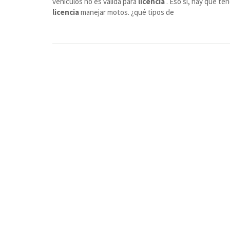
vehículos no es válida para
licencia
. Eso sí, hay que te
licencia
manejar motos. ¿qué tipos de