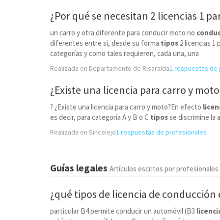
¿Por qué se necesitan 2 licencias 1 pa
un carro y otra diferente para conducir moto no
conduc
diferentes entre si, desde su forma
tipos
2 licencias 1
categorías y como tales requieren, cada una, una
Realizada en Departamento de Risaralda
1 respuestas de 
¿Existe una
licencia
para carro y moto
? ¿Existe una licencia para carro y moto?En efecto
licen
es decir, para categoría A y B o C
tipos
se discrimine la
Realizada en Sincelejo
1 respuestas de profesionales
Guías legales
Artículos escritos por profesionales
¿qué
tipos
de
licencia
de conducción 
particular B4 permite conducir un automóvil (B3
licenci