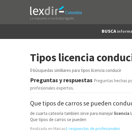
Colombia
La respuesta a tus dudas legales
BUSCA
informa
Tipos licencia conduc
0 búsquedas similiares para tipos licencia conducir
Preguntas y respuestas
Preguntas hechas po
profesionales expertos.
Que
tipos
de carros se pueden
conduc
de cuarta cateoria tambien sirve para manejar
licencia
l
Que tipos de carros se pueden
Realizada en Maicao
1 respuestas de profesionales