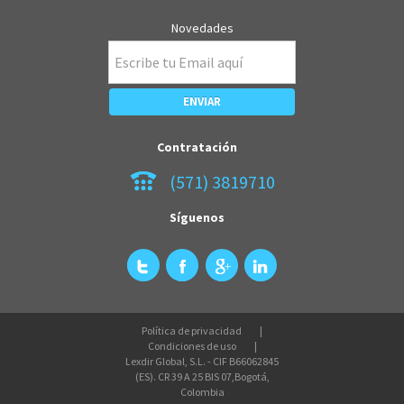
Novedades
Contratación
(571) 3819710
Síguenos
Política de privacidad
Condiciones de uso
Lexdir Global, S.L. - CIF B66062845
(ES). CR 39 A 25 BIS 07,Bogotá,
Colombia