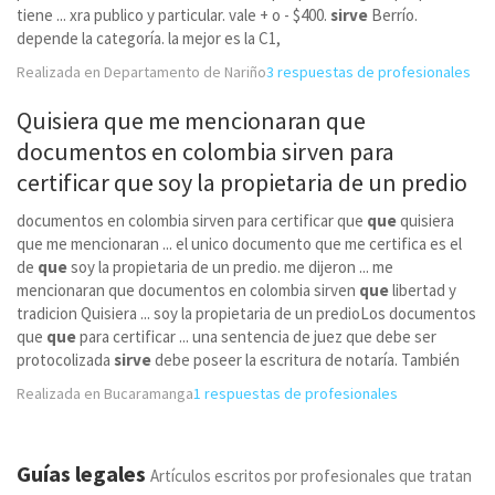
tiene ... xra publico y particular. vale + o - $400.
sirve
Berrío.
depende la categoría. la mejor es la C1,
Realizada en Departamento de Nariño
3 respuestas de profesionales
Quisiera
que
me mencionaran
que
documentos en colombia sirven para
certificar
que
soy la propietaria de un predio
documentos en colombia sirven para certificar que
que
quisiera
que me mencionaran ... el unico documento que me certifica es el
de
que
soy la propietaria de un predio. me dijeron ... me
mencionaran que documentos en colombia sirven
que
libertad y
tradicion Quisiera ... soy la propietaria de un predioLos documentos
que
que
para certificar ... una sentencia de juez que debe ser
protocolizada
sirve
debe poseer la escritura de notaría. También
Realizada en Bucaramanga
1 respuestas de profesionales
Guías legales
Artículos escritos por profesionales que tratan