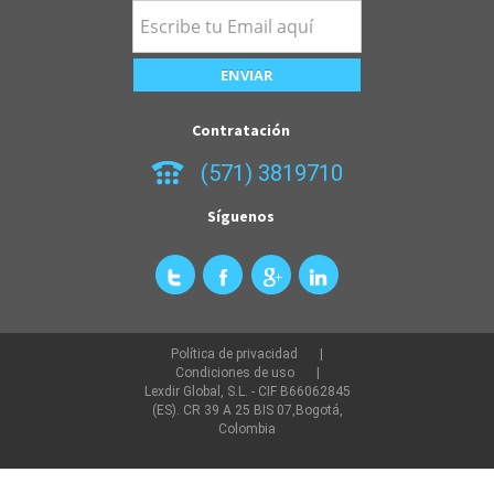
Contratación
(571) 3819710
Síguenos
Política de privacidad
Condiciones de uso
Lexdir Global, S.L. - CIF B66062845
(ES). CR 39 A 25 BIS 07,Bogotá,
Colombia
©2022 lexdir.com Todos los derechos reservados