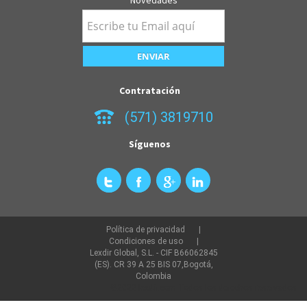
Contratación
(571) 3819710
Síguenos
Política de privacidad
Condiciones de uso
Lexdir Global, S.L. - CIF B66062845
(ES). CR 39 A 25 BIS 07,Bogotá,
Colombia
©2022 lexdir.com Todos los derechos reservados