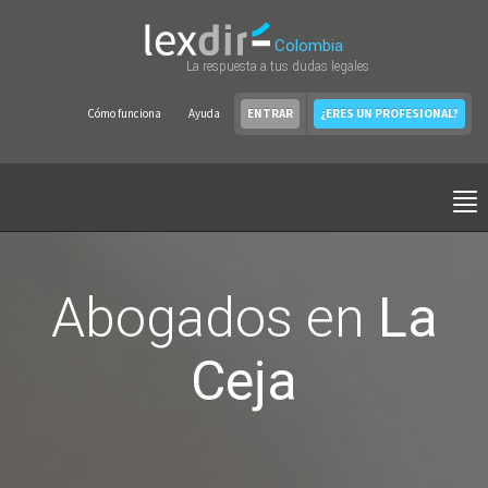
Colombia
La respuesta a tus dudas legales
Cómo funciona
Ayuda
ENTRAR
¿ERES UN PROFESIONAL?
Abogados en
La
Ceja