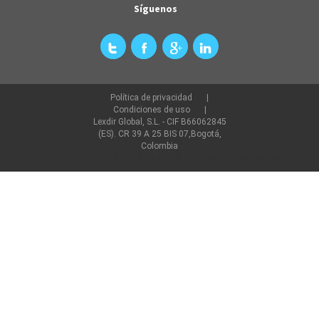
Síguenos
Política de privacidad
Condiciones de uso
Lexdir Global, S.L. - CIF B66062845
(ES). CR 39 A 25 BIS 07,Bogotá,
Colombia
©2022 lexdir.com Todos los derechos reservados