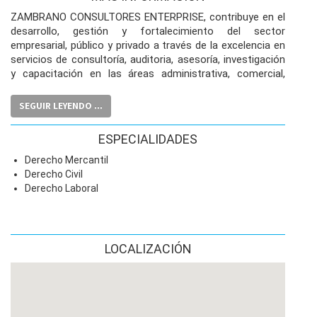
ZAMBRANO CONSULTORES ENTERPRISE, contribuye en el
desarrollo, gestión y fortalecimiento del sector
empresarial, público y privado a través de la excelencia en
servicios de consultoría, auditoria, asesoría, investigación
y capacitación en las áreas administrativa, comercial,
financiera, gerencial y jurídica, mejorando así su nivel
económico, productivo, competitivo e innovador.
SEGUIR LEYENDO ...
Direccion: Carrera 19 No. 36-75 Of. 303 - Bucaramanga,
Santander.
ESPECIALIDADES
Celular: 3003007683
Derecho Mercantil
Derecho Civil
Derecho Laboral
LOCALIZACIÓN