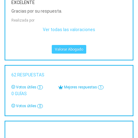
EXCELENTE
EXCE
Gracias por su respuesta.
Graci
Realizada por
Realiz
Ver todas las valoraciones
Valorar Abogado
62
RESPUESTAS
Votos útiles
Mejores respuestas
3
1
0
GUÍAS
Votos útiles
0