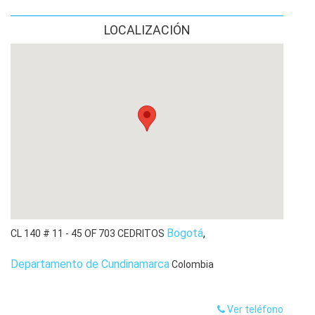
respaldo jurídico y total respeto por los derechos de
nuestros clientes.
LOCALIZACIÓN
Nuestro propósito es simple: que la justicia no se quede
en el papel, sino que se traduzca en bienestar para ti y tu
familia.
Bogotá
,
CL 140 # 11 - 45 OF 703 CEDRITOS
Departamento de Cundinamarca
Colombia
Ver teléfono