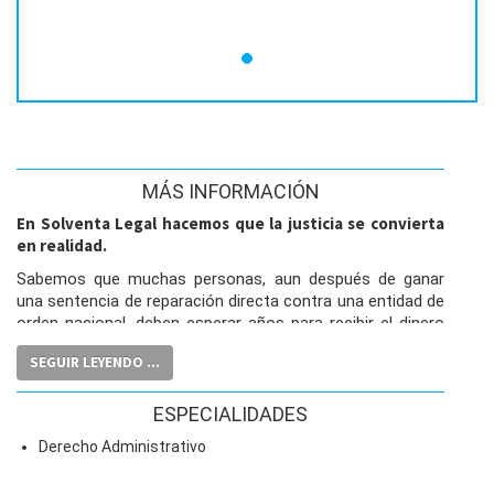
MÁS INFORMACIÓN
En Solventa Legal hacemos que la justicia se convierta
en realidad.
Sabemos que muchas personas, aun después de ganar
una sentencia de reparación directa contra una entidad de
orden nacional, deben esperar años para recibir el dinero
que les corresponde. Por eso, en Solventa Legal
SEGUIR LEYENDO ...
ofrecemos una alternativa rápida y transparente:
compramos tu sentencia y entregamos el pago en
aproximadamente 3 meses
, sin esperas ni trámites
ESPECIALIDADES
interminables.
Derecho Administrativo
Trabajamos de la mano con beneficiarios y abogados,
seguro, claro y confiable
brindando un proceso
, con