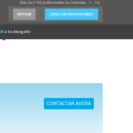
Más de 5.700 profesionales en Colombia
|
ENTRAR
¿ERES UN PROFESIONAL?
RA
a tu abogado
CONTACTAR AHORA