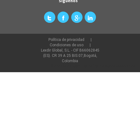
Síguenos
Política de privacidad
Condiciones de uso
Lexdir Global, S.L. - CIF B66062845
(ES). CR 39 A 25 BIS 07,Bogotá,
Colombia
©2022 lexdir.com Todos los derechos reservados