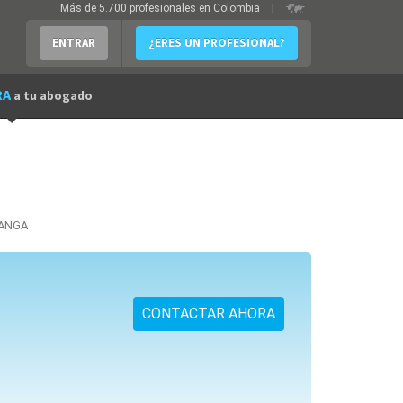
Más de 5.700 profesionales en Colombia
|
ENTRAR
¿ERES UN PROFESIONAL?
RA
a tu abogado
ANGA
CONTACTAR AHORA