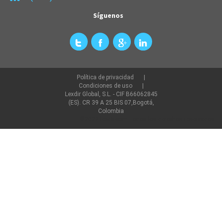
Síguenos
Política de privacidad
Condiciones de uso
Lexdir Global, S.L. - CIF B66062845
(ES). CR 39 A 25 BIS 07,Bogotá,
Colombia
©2022 lexdir.com Todos los derechos reservados