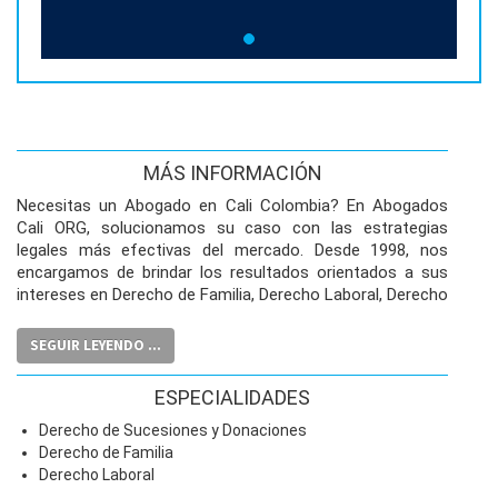
MÁS INFORMACIÓN
Necesitas un Abogado en Cali Colombia? En Abogados
Cali ORG, solucionamos su caso con las estrategias
legales más efectivas del mercado. Desde 1998, nos
encargamos de brindar los resultados orientados a sus
intereses en Derecho de Familia, Derecho Laboral, Derecho
Civil y Derecho Administrativo. Solucionamos tu caso sin
tanta demora, tu tranquilidad es nuestra prioridad.
SEGUIR LEYENDO ...
ESPECIALIDADES
Derecho de Sucesiones y Donaciones
Derecho de Familia
Derecho Laboral