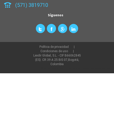
(571) 3819710
Síguenos
Política de privacidad
Condiciones de uso
Lexdir Global, S.L. - CIF B66062845
(ES). CR 39 A 25 BIS 07,Bogotá,
Colombia
©2022 lexdir.com Todos los derechos reservados